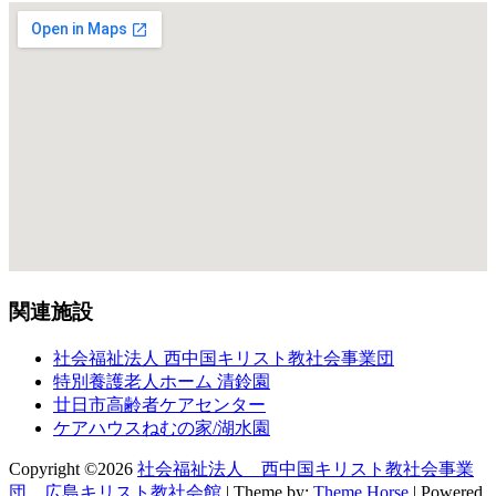
関連施設
社会福祉法人 西中国キリスト教社会事業団
特別養護老人ホーム 清鈴園
廿日市高齢者ケアセンター
ケアハウスねむの家/湖水園
Copyright ©2026
社会福祉法人 西中国キリスト教社会事業
団 広島キリスト教社会館
| Theme by:
Theme Horse
| Powered