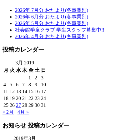
2026年 7月分 おたより(各事業別)
2026年 6月分 おたより(各事業別)
2026年 5月分 おたより(各事業別)
社会館学童クラブ 学生スタッフ募集中!!
2026年 4月分 おたより(各事業別)
投稿カレンダー
3月 2019
月
火
水
木
金
土
日
1
2
3
4
5
6
7
8
9
10
11
12
13
14
15
16
17
18
19
20
21
22
23
24
25
26
27
28
29
30
31
« 2月
4月 »
お知らせ 投稿カレンダー
2019年3月