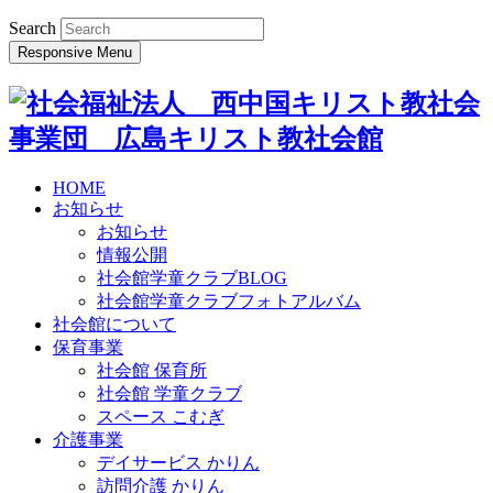
Search
Responsive Menu
HOME
お知らせ
お知らせ
情報公開
社会館学童クラブBLOG
社会館学童クラブフォトアルバム
社会館について
保育事業
社会館 保育所
社会館 学童クラブ
スペース こむぎ
介護事業
デイサービス かりん
訪問介護 かりん