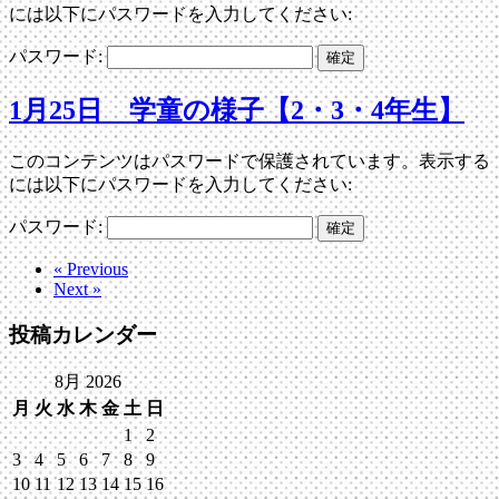
には以下にパスワードを入力してください:
パスワード:
1月25日 学童の様子【2・3・4年生】
このコンテンツはパスワードで保護されています。表示する
には以下にパスワードを入力してください:
パスワード:
« Previous
Next »
投稿カレンダー
8月 2026
月
火
水
木
金
土
日
1
2
3
4
5
6
7
8
9
10
11
12
13
14
15
16