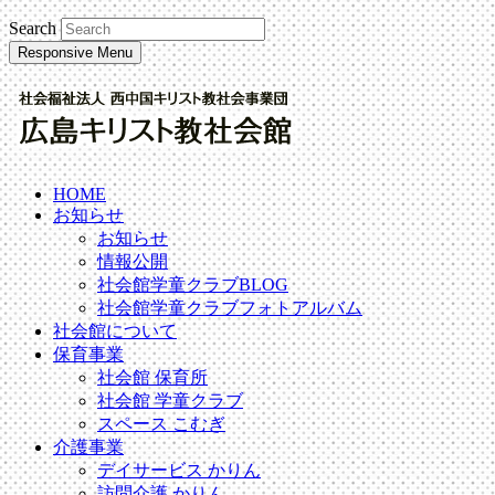
Search
Responsive Menu
HOME
お知らせ
お知らせ
情報公開
社会館学童クラブBLOG
社会館学童クラブフォトアルバム
社会館について
保育事業
社会館 保育所
社会館 学童クラブ
スペース こむぎ
介護事業
デイサービス かりん
訪問介護 かりん