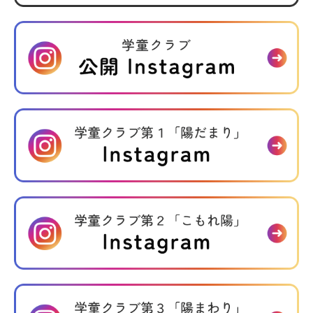
介護事業
デイサービス かりん
訪問介護 かりん
生活介護事業所 かりん
広島キリスト教社会館 虹カフェ
寄付について
情報公開
各種書類