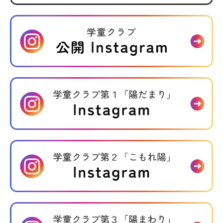
介護事業
デイサービス かりん
訪問介護 かりん
生活介護事業所 かりん
広島キリスト教社会館 虹カフェ
寄付について
情報公開
各種書類