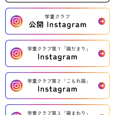
介護事業
デイサービス かりん
訪問介護 かりん
生活介護事業所 かりん
広島キリスト教社会館 虹カフェ
寄付について
情報公開
各種書類