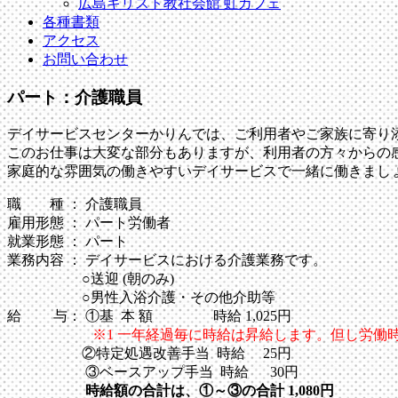
広島キリスト教社会館 虹カフェ
各種書類
アクセス
お問い合わせ
パート：介護職員
デイサービスセンターかりんでは、ご利用者やご家族に寄り
このお仕事は大変な部分もありますが、利用者の方々からの
家庭的な雰囲気の働きやすいデイサービスで一緒に働きまし
職 種 ： 介護職員
雇用形態 ： パート労働者
就業形態 ： パート
業務内容 ： デイサービスにおける介護業務です。
○送迎 (朝のみ)
○男性入浴介護・その他介助等
給 与： ①基 本 額 時給 1,025円
※1 一年経過毎に時給は昇給します。但し労働
②特定処遇改善手当 時給 25円
③ベースアップ手当 時給 30円
時給額の合計は、①～③の合計 1,080円