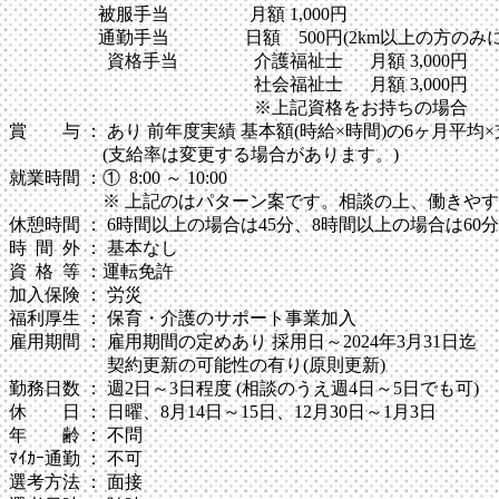
被服手当 月額 1,000円
通勤手当 日額 500円(2km以上の方のみに
資格手当 介護福祉士 月額 3,000円
社会福祉士 月額 3,000円
※上記資格をお持ちの場合
賞 与 ： あり 前年度実績 基本額(時給×時間)の6ヶ月平均×支
(支給率は変更する場合があります。)
就業時間 ：① 8:00 ～ 10:00
※ 上記のはパターン案です。相談の上、働きやす
休憩時間 ： 6時間以上の場合は45分、8時間以上の場合は60分
時 間 外 ： 基本なし
資 格 等 ：運転免許
加入保険 ： 労災
福利厚生 ： 保育・介護のサポート事業加入
雇用期間 ： 雇用期間の定めあり 採用日～2024年3月31日迄
契約更新の可能性の有り(原則更新)
勤務日数 ： 週2日～3日程度 (相談のうえ週4日～5日でも可)
休 日 ： 日曜、8月14日～15日、12月30日～1月3日
年 齢 ： 不問
ﾏｲｶｰ通勤 ： 不可
選考方法 ： 面接