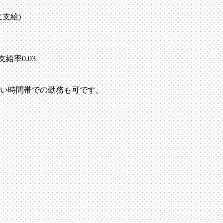
支給)
給率0.03
い時間帯での勤務も可です。