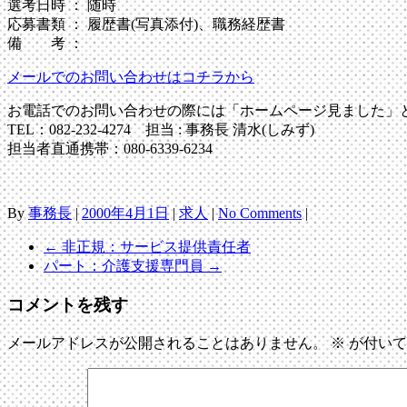
選考日時 ： 随時
応募書類 ： 履歴書(写真添付)、職務経歴書
備 考 ：
メールでのお問い合わせはコチラから
お電話でのお問い合わせの際には「ホームページ見ました」
TEL：082-232-4274 担当 : 事務長 清水(しみず)
担当者直通携帯：080-6339-6234
By
事務長
|
2000年4月1日
|
求人
|
No Comments
|
←
非正規：サービス提供責任者
パート：介護支援専門員
→
コメントを残す
メールアドレスが公開されることはありません。
※
が付いて