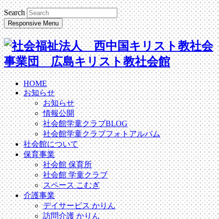
Search
Responsive Menu
HOME
お知らせ
お知らせ
情報公開
社会館学童クラブBLOG
社会館学童クラブフォトアルバム
社会館について
保育事業
社会館 保育所
社会館 学童クラブ
スペース こむぎ
介護事業
デイサービス かりん
訪問介護 かりん