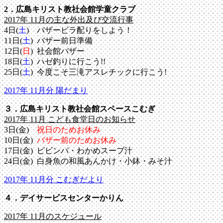
2．広島キリスト教社会館学童クラブ
2017年 11月の主な外出及び交流行事
4日(
土
) バザービラ配りをしよう！
11日(
土
) バザー前日準備
12日(
日
) 社会館バザー
18日(
土
) ハゼ釣りに行こう!!
25日(
土
) 今度こそ三滝アスレチックに行こう!
2017年 11月分 陽だまり
３．広島キリスト教社会館スペースこむぎ
2017年 11月 こども食堂日のお知らせ
3日(金)
祝日のためお休み
10日(金)
バザー前のためお休み
17日(金) ピビンパ・わかめスープ汁
24日(金) 白身魚の和風あんかけ・小鉢・みそ汁
2017年 11月分 こむぎだより
４．デイサービスセンターかりん
2017年 11月のスケジュール