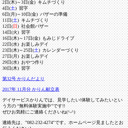
2日(木)～3日(金) キムチづくり
4日(
土
) 習字
6日(月)～10日(金) バザーの準備
11日(
土
) キムチづくり
12日(
日
) 社会館バザー
14日(火) 習字
16日(木)～17日(金) もみじドライブ
22日(水) お楽しみデイ
23日(木)～25日(
土
) カレンダーづくり
27日(月) お楽しみデイ
29日(水) おやつ作り
30日(木) 習字
第32号 かりんだより
2017年 11月分 かりん献立表
デイサービスかりんでは、見学したい!体験してみたいとい
う方の “無料体験実施中”です!!
ぜひお気軽にご連絡くださいね(^-^)
連絡先は、”082-232-4274″です。ホームページ見ましたとお