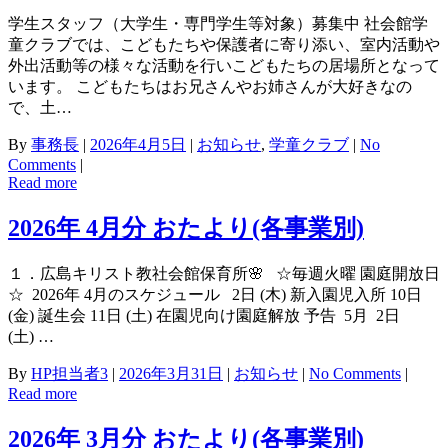
学生スタッフ（大学生・専門学生等対象）募集中 社会館学
童クラブでは、こどもたちや保護者に寄り添い、室内活動や
外出活動等の様々な活動を行いこどもたちの居場所となって
います。 こどもたちはお兄さんやお姉さんが大好きなの
で、土…
By
事務長
|
2026年4月5日
|
お知らせ
,
学童クラブ
|
No
Comments
|
Read more
2026年 4月分 おたより(各事業別)
１．広島キリスト教社会館保育所🌸 ☆毎週火曜 園庭開放日
☆ 2026年 4月のスケジュール 2日 (木) 新入園児入所 10日
(金) 誕生会 11日 (土) 在園児向け園庭解放 予告 5月 2日
(土) …
By
HP担当者3
|
2026年3月31日
|
お知らせ
|
No Comments
|
Read more
2026年 3月分 おたより(各事業別)