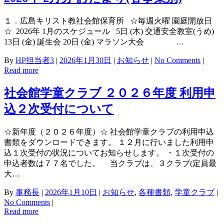
１．広島キリスト教社会館保育所 ☆毎週火曜 園庭開放日
☆ 2026年 1月のスケジュール 5日 (木) 交通安全教室(うめ)
13日 (金) 誕生会 20日 (金) マラソン大会 …
By
HP担当者3
|
2026年1月30日
|
お知らせ
|
No Comments
|
Read more
社会館学童クラブ ２０２６年度 利用申
込２次受付について
☆新年度（２０２６年度）☆ 社会館学童クラブの利用申込
書類をダウンロードできます。 １２月に行いました利用申
込１次受付の状況についてお知らせします。 ・１次受付の
申込者数は７７名でした。 当クラブは、３クラブ(定員最
大…
By
事務長
|
2026年1月10日
|
お知らせ
,
各種書類
,
学童クラブ
|
No Comments
|
Read more