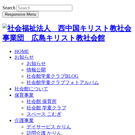
Search
Responsive Menu
HOME
お知らせ
お知らせ
情報公開
社会館学童クラブBLOG
社会館学童クラブフォトアルバム
社会館について
保育事業
社会館 保育所
社会館 学童クラブ
スペース こむぎ
介護事業
デイサービス かりん
訪問介護 かりん