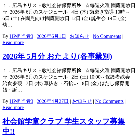
１．広島キリスト教社会館保育所🐸 ☆毎週火曜 園庭開放日
☆ 2026年 6月のスケジュール 4日 (木) 歯磨き指導 10時～
6日 (土) 在園児向け園庭開放日 12日 (金) 誕生会 19日 (金)
幼…
By
HP担当者3
|
2026年6月1日
|
お知らせ
|
No Comments
|
Read more
2026年 5月分 おたより(各事業別)
１．広島キリスト教社会館保育所🎏 ☆毎週火曜 園庭開放日
☆ 2026年 5月のスケジュール 2日 (土) 10:00～保護者総会
給食参観 7日 (木) 草抜き・石拾い 8日 (金) はだし保育開
始・誕…
By
HP担当者3
|
2026年4月27日
|
お知らせ
|
No Comments
|
Read more
社会館学童クラブ 学生スタッフ募集
中!!