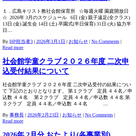
１．広島キリスト教社会館保育所 ☆毎週火曜 園庭開放日
☆ 2026年 3月のスケジュール 6日 (金) 親子遠足(全クラス)
13日 (金) 誕生会 14日 (土) 卒園式(半日保育) 31日 (火) 協力半
日…
By
HP担当者3
|
2026年3月1日
|
お知らせ
|
No Comments
|
Read more
社会館学童クラブ２０２６年度 二次申
込受付結果について
社会館学童クラブ ２０２６年度 二次申込受付の結果につい
て 下記のとおりとなります。 第１クラブ 定員 ４４名／申
込数 ４４名 第２クラブ 定員 ４４名／申込数 ４４名 第
３クラブ 定員 ４４名／申込数 ４４名 …
By
事務長
|
2026年2月23日
|
お知らせ
|
No Comments
|
Read more
2026年 2月分 おたより(各事業別)