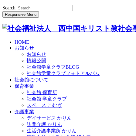
Search
Responsive Menu
HOME
お知らせ
お知らせ
情報公開
社会館学童クラブBLOG
社会館学童クラブフォトアルバム
社会館について
保育事業
社会館 保育所
社会館 学童クラブ
スペース こむぎ
介護事業
デイサービス かりん
訪問介護 かりん
生活介護事業所 かりん