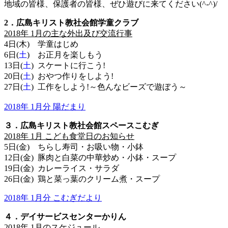
地域の皆様、保護者の皆様、ぜひ遊びに来てください(^-^)/
2．広島キリスト教社会館学童クラブ
2018年 1月の主な外出及び交流行事
4日(木) 学童はじめ
6日(
土
) お正月を楽しもう
13日(
土
) スケートに行こう!
20日(
土
) おやつ作りをしよう!
27日(
土
) 工作をしよう!～色んなビーズで遊ぼう～
2018年 1月分 陽だまり
３．広島キリスト教社会館スペースこむぎ
2018年 1
月 こども食堂日のお知らせ
5日(金) ちらし寿司・お吸い物・小鉢
12日(金) 豚肉と白菜の中華炒め・小鉢・スープ
19日(金) カレーライス・サラダ
26日(金) 鶏と菜っ葉のクリーム煮・スープ
2018年 1月分 こむぎだより
４．デイサービスセンターかりん
2018年 1月のスケジュール