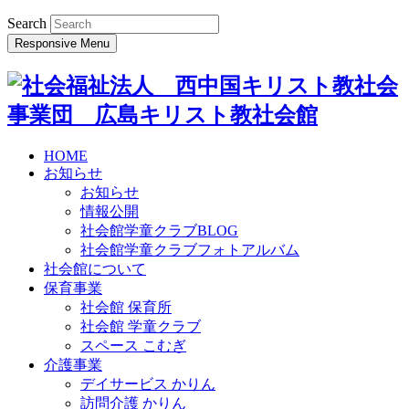
Search
Responsive Menu
HOME
お知らせ
お知らせ
情報公開
社会館学童クラブBLOG
社会館学童クラブフォトアルバム
社会館について
保育事業
社会館 保育所
社会館 学童クラブ
スペース こむぎ
介護事業
デイサービス かりん
訪問介護 かりん