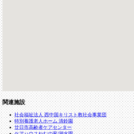
関連施設
社会福祉法人 西中国キリスト教社会事業団
特別養護老人ホーム 清鈴園
廿日市高齢者ケアセンター
ケアハウスねむの家/湖水園