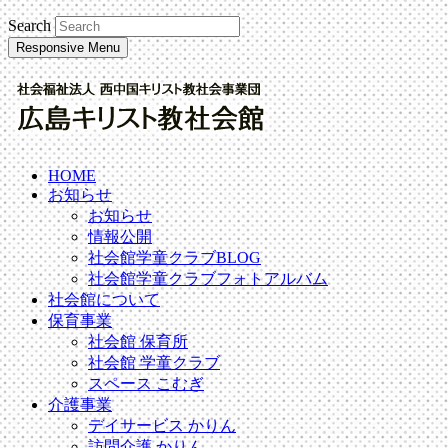
Search
Responsive Menu
HOME
お知らせ
お知らせ
情報公開
社会館学童クラブBLOG
社会館学童クラブフォトアルバム
社会館について
保育事業
社会館 保育所
社会館 学童クラブ
スペース こむぎ
介護事業
デイサービス かりん
訪問介護 かりん