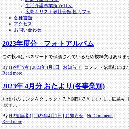
生活介護事業所 かりん
広島キリスト教社会館 虹カフェ
各種書類
アクセス
お問い合わせ
2023年度分 フォトアルバム
この投稿はパスワードで保護されているため抜粋文はありま
By
HP担当者
|
2023年4月1日
|
お知らせ
|
コメントを読むには
Read more
2023年 4月分 おたより(各事業別)
お便りのリンクをクリックすると閲覧できます♪ １．広島キリスト教社会
親子…
By
HP担当者3
|
2023年4月1日
|
お知らせ
|
No Comments
|
Read more