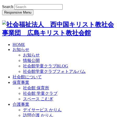
Search
Responsive Menu
HOME
お知らせ
お知らせ
情報公開
社会館学童クラブBLOG
社会館学童クラブフォトアルバム
社会館について
保育事業
社会館 保育所
社会館 学童クラブ
スペース こむぎ
介護事業
デイサービス かりん
訪問介護 かりん