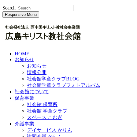
Search
Responsive Menu
HOME
お知らせ
お知らせ
情報公開
社会館学童クラブBLOG
社会館学童クラブフォトアルバム
社会館について
保育事業
社会館 保育所
社会館 学童クラブ
スペース こむぎ
介護事業
デイサービス かりん
訪問介護 かりん