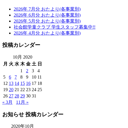
2026年 7月分 おたより(各事業別)
2026年 6月分 おたより(各事業別)
2026年 5月分 おたより(各事業別)
社会館学童クラブ 学生スタッフ募集中!!
2026年 4月分 おたより(各事業別)
投稿カレンダー
10月 2020
月
火
水
木
金
土
日
1
2
3
4
5
6
7
8
9
10
11
12
13
14
15
16
17
18
19
20
21
22
23
24
25
26
27
28
29
30
31
« 3月
11月 »
お知らせ 投稿カレンダー
2020年10月