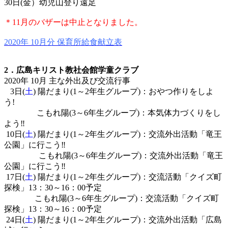
30日(金）幼児山登り遠足
＊11月のバザーは中止となりました。
2020年 10月分 保育所給食献
立
表
2．広島キリスト教社会館学童クラブ
2020年 10
月 主な外出及び交流行事
3日(
土
) 陽だまり(1～2年生グループ)：おやつ作りをしよ
う!
こもれ陽(3～6年生グループ)：本気体力づくりをし
よう‼
10日(
土
) 陽だまり(1～2年生グループ)：交流外出活動「竜王
公園」に行こう‼
こもれ陽(3～6年生グループ)：交流外出活動「竜王
公園」に行こう‼
17日(
土
) 陽だまり(1～2年生グループ)：交流活動「クイズ町
探検」13：30～16：00予定
こもれ陽(3～6年生グループ)：交流活動「クイズ町
探検」13：30～16：00予定
24日(
土
) 陽だまり(1～2年生グループ)：交流外出活動「広島