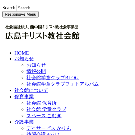
Search
Responsive Menu
HOME
お知らせ
お知らせ
情報公開
社会館学童クラブBLOG
社会館学童クラブフォトアルバム
社会館について
保育事業
社会館 保育所
社会館 学童クラブ
スペース こむぎ
介護事業
デイサービス かりん
訪問介護 かりん